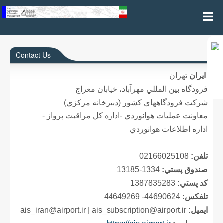
Contact Us
Contact Us
ایران
تهران
فرودگاه بين المللي مهرآباد، خيابان معراج
شركت فرودگاههاي كشور (دبيرخانه مركزي)
معاونت عمليات هوانوردي -اداره کل مراقبت پرواز -
اداره اطلاعات هوانوردي
02166025108
تلفن:
1334-13185
صندوق پستي:
1387835283
كد پستي:
44690624- 44649269
تلفكس:
ais_iran@airport.ir | ais_subscription@airport.ir
ايميل: