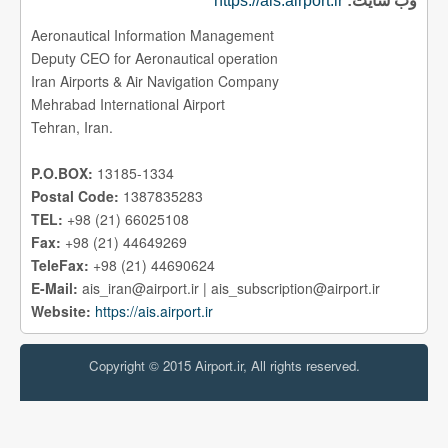
https://ais.airport.ir
وب سايت:
Aeronautical Information Management
Deputy CEO for Aeronautical operation
Iran Airports & Air Navigation Company
Mehrabad International Airport
Tehran, Iran.
P.O.BOX:
13185-1334
Postal Code:
1387835283
TEL:
+98 (21) 66025108
Fax:
+98 (21) 44649269
TeleFax:
+98 (21) 44690624
E-Mail:
ais_iran@airport.ir | ais_subscription@airport.ir
Website:
https://ais.airport.ir
Copyright © 2015 Airport.ir, All rights reserved.